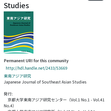
Studies
Access Statistics
Library Network
Permanent URI for this community
http://hdl.handle.net/2433/53669
東南アジア研究
Japanese Journal of Southeast Asian Studies
発行:
京都大学東南アジア研究センター（Vol.1 No.1 - Vol.41
No.4）