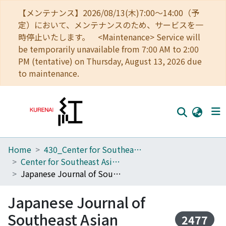
【メンテナンス】2026/08/13(木)7:00～14:00（予
定）において、メンテナンスのため、サービスを一
時停止いたします。 <Maintenance> Service will
be temporarily unavailable from 7:00 AM to 2:00
PM (tentative) on Thursday, August 13, 2026 due
to maintenance.
Home
430_Center for Southeast Asian Studies
Home
Center for Southeast Asian Studies
Communities
Japanese Journal of Southeast Asian Studies
Browse
Japanese Journal of
Download Ranking
Southeast Asian
2477