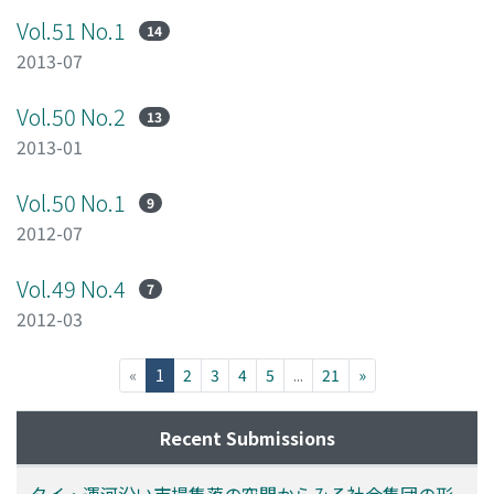
Vol.51 No.1
14
2013-07
Vol.50 No.2
13
2013-01
Vol.50 No.1
9
2012-07
Vol.49 No.4
7
2012-03
(current)
«
1
2
3
4
5
...
21
»
Recent Submissions