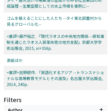
タイ・運河沿い市場集落の空間からみる社会集団の形
成論理 --生業空間としての水上市場を事例に--
ゴムを植えることにした人たち --タイ東北部農村から
見るグローバル化--
<書評>瀬戸裕之. 『現代ラオスの中央地方関係 --県知事
制を通じたラオス人民革命党の地方支配』京都大学学
術出版会, 2015, xi+358p.
表紙ほか
<書評>吉野耕作. 『英語化するアジア --トランスナショ
ナルな高等教育モデルとその波及』名古屋大学出版会,
2014, 240p.
Filters
Author