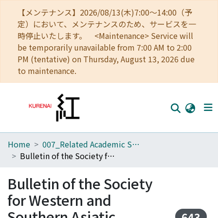
【メンテナンス】2026/08/13(木)7:00～14:00（予
定）において、メンテナンスのため、サービスを一
時停止いたします。 <Maintenance> Service will
be temporarily unavailable from 7:00 AM to 2:00
PM (tentative) on Thursday, August 13, 2026 due
to maintenance.
Home
007_Related Academic Societies
Home
Bulletin of the Society for Western and Southern Asiatic Studies, Kyoto University
Communities
Bulletin of the Society
Browse
for Western and
Download Ranking
Southern Asiatic
643