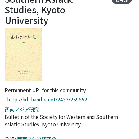
Access Statistics
Studies, Kyoto
Library Network
University
Permanent URI for this community
http://hdl.handle.net/2433/259852
西南アジア研究
Bulletin of the Society for Western and Southern
Asiatic Studies, Kyoto University