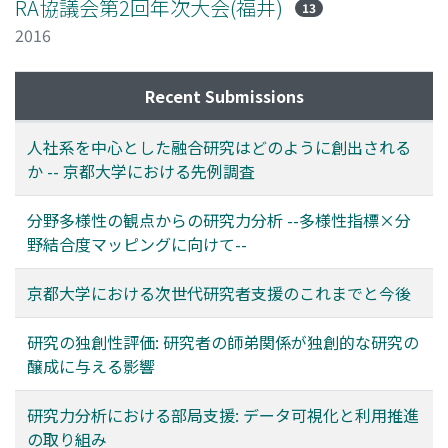
RA協議会第2回年次大会(福井)
13
2016
Recent Submissions
人社系を中⼼とした融合研究はどのように創出される
か -- 京都⼤学における先例調査
分野多様性の観点からの研究力分析 --多様性指標×分
野結合度マッピングに向けて--
京都大学における次世代研究者支援のこれまでと今後
研究の独創性評価: 研究者の師弟関係が独創的な研究の
醸成に与える影響
研究力分析における部局支援: データ可視化と利用推進
の取り組み