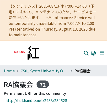
【メンテナンス】2026/08/13(木)7:00～14:00（予
定）において、メンテナンスのため、サービスを一
時停止いたします。 <Maintenance> Service will
be temporarily unavailable from 7:00 AM to 2:00
PM (tentative) on Thursday, August 13, 2026 due
to maintenance.
Home
750_Kyoto University Office of Research Acceleration
RA協議会
Home
Communities
RA協議会
72
Browse
Permanent URI for this community
http://hdl.handle.net/2433/234528
Download Ranking