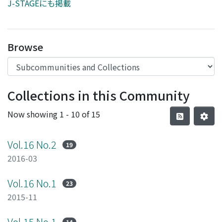
J-STAGEにも掲載
Browse
Collections in this Community
Now showing
1 - 10 of 15
Vol.16 No.2
19
2016-03
Vol.16 No.1
23
2015-11
Vol.15 No.1
14