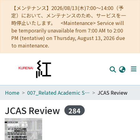
【メンテナンス】2026/08/13(木)7:00～14:00（予
定）において、メンテナンスのため、サービスを一
時停止いたします。 <Maintenance> Service will
be temporarily unavailable from 7:00 AM to 2:00
PM (tentative) on Thursday, August 13, 2026 due
to maintenance.
Home
007_Related Academic Societies
JCAS Review
Home
Communities
JCAS Review
284
Browse
Download Ranking