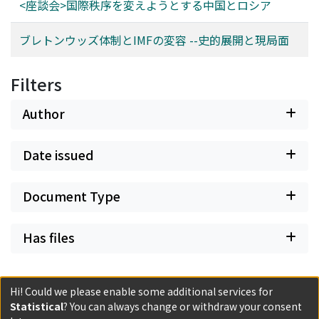
<座談会>国際秩序を変えようとする中国とロシア
ブレトンウッズ体制とIMFの変容 --史的展開と現局面
Filters
Author
Date issued
Document Type
Has files
Hi! Could we please enable some additional services for
Statistical
? You can always change or withdraw your consent
Powered by DSpace and JAIRO Crawler-List