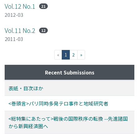
Vol.12 No.1
21
2012-03
Vol.11 No.2
12
2011-03
(current)
«
1
2
»
Recent Submissions
表紙・目次ほか
<巻頭言>パリ同時多発テロ事件と地域研究者
<総特集にあたって>戦後の国際秩序の転換 --先進諸国
から新興経済圏へ