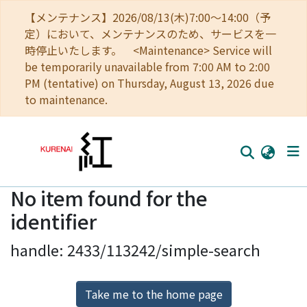
【メンテナンス】2026/08/13(木)7:00～14:00（予
定）において、メンテナンスのため、サービスを一
時停止いたします。 <Maintenance> Service will
be temporarily unavailable from 7:00 AM to 2:00
PM (tentative) on Thursday, August 13, 2026 due
to maintenance.
No item found for the
Home
identifier
Communities
handle: 2433/113242/simple-search
Browse
Download Ranking
Take me to the home page