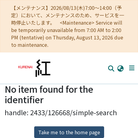
【メンテナンス】2026/08/13(木)7:00～14:00（予
定）において、メンテナンスのため、サービスを一
時停止いたします。 <Maintenance> Service will
be temporarily unavailable from 7:00 AM to 2:00
PM (tentative) on Thursday, August 13, 2026 due
to maintenance.
No item found for the
Home
identifier
Communities
handle: 2433/126668/simple-search
Browse
Download Ranking
Take me to the home page