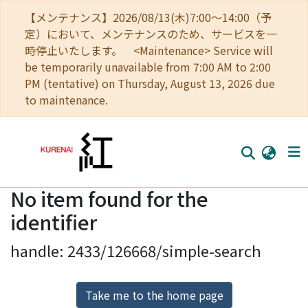
【メンテナンス】2026/08/13(木)7:00～14:00（予
定）において、メンテナンスのため、サービスを一
時停止いたします。 <Maintenance> Service will
be temporarily unavailable from 7:00 AM to 2:00
PM (tentative) on Thursday, August 13, 2026 due
to maintenance.
No item found for the
Home
identifier
Communities
handle: 2433/126668/simple-search
Browse
Download Ranking
Take me to the home page