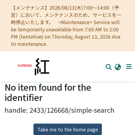
【メンテナンス】2026/08/13(木)7:00～14:00（予
定）において、メンテナンスのため、サービスを一
時停止いたします。 <Maintenance> Service will
be temporarily unavailable from 7:00 AM to 2:00
PM (tentative) on Thursday, August 13, 2026 due
to maintenance.
No item found for the
Home
identifier
Communities
handle: 2433/126668/simple-search
Browse
Download Ranking
Take me to the home page