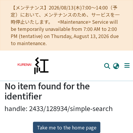
【メンテナンス】2026/08/13(木)7:00～14:00（予
定）において、メンテナンスのため、サービスを一
時停止いたします。 <Maintenance> Service will
be temporarily unavailable from 7:00 AM to 2:00
PM (tentative) on Thursday, August 13, 2026 due
to maintenance.
No item found for the
Home
identifier
Communities
handle: 2433/128934/simple-search
Browse
Download Ranking
Take me to the home page