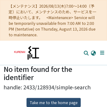
【メンテナンス】2026/08/13(木)7:00～14:00（予
定）において、メンテナンスのため、サービスを一
時停止いたします。 <Maintenance> Service will
be temporarily unavailable from 7:00 AM to 2:00
PM (tentative) on Thursday, August 13, 2026 due
to maintenance.
No item found for the
Home
identifier
Communities
handle: 2433/128934/simple-search
Browse
Download Ranking
Take me to the home page