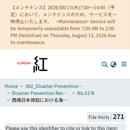
【メンテナンス】2026/08/13(木)7:00～14:00（予
定）において、メンテナンスのため、サービスを一
時停止いたします。 <Maintenance> Service will
be temporarily unavailable from 7:00 AM to 2:00
PM (tentative) on Thursday, August 13, 2026 due
to maintenance.
Home
360_Disaster Prevention Research Institute
Home
Disaster Prevention Research Institute Annuals
No.53 B
Communities
西南日本背弧における海域・陸域での地磁気電位差観測の概要
Browse
271
File Visits :
Download Ranking
Please use this identifier to cite or link to this item: