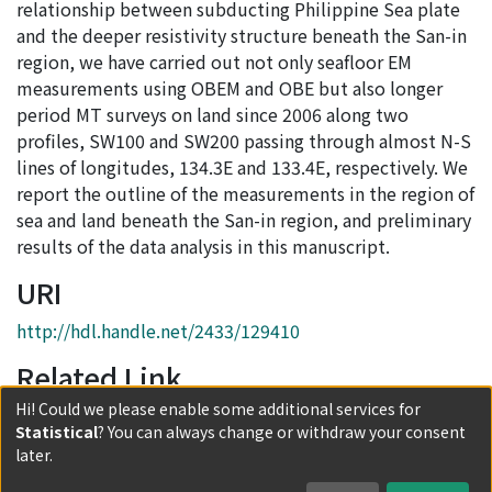
relationship between subducting Philippine Sea plate
and the deeper resistivity structure beneath the San-in
region, we have carried out not only seafloor EM
measurements using OBEM and OBE but also longer
period MT surveys on land since 2006 along two
profiles, SW100 and SW200 passing through almost N-S
lines of longitudes, 134.3E and 133.4E, respectively. We
report the outline of the measurements in the region of
sea and land beneath the San-in region, and preliminary
results of the data analysis in this manuscript.
URI
http://hdl.handle.net/2433/129410
Related Link
Hi! Could we please enable some additional services for
http://www.dpri.kyoto-u.ac.jp/nenpo/nenpo.html
Statistical
? You can always change or withdraw your consent
Collections
later.