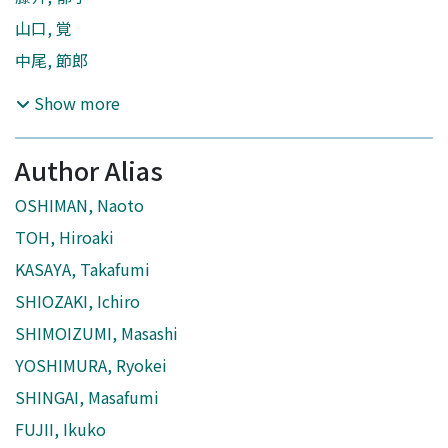
山口, 覚
中尾, 節郎
Show more
Author Alias
OSHIMAN, Naoto
TOH, Hiroaki
KASAYA, Takafumi
SHIOZAKI, Ichiro
SHIMOIZUMI, Masashi
YOSHIMURA, Ryokei
SHINGAI, Masafumi
FUJII, Ikuko