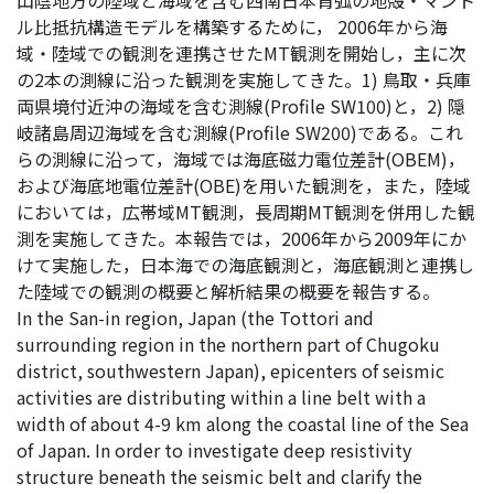
山陰地方の陸域と海域を含む西南日本背弧の地殻・マント
ル比抵抗構造モデルを構築するために， 2006年から海
域・陸域での観測を連携させたMT観測を開始し，主に次
の2本の測線に沿った観測を実施してきた。1) 鳥取・兵庫
両県境付近沖の海域を含む測線(Profile SW100)と，2) 隠
岐諸島周辺海域を含む測線(Profile SW200)である。これ
らの測線に沿って，海域では海底磁力電位差計(OBEM)，
および海底地電位差計(OBE)を用いた観測を，また，陸域
においては，広帯域MT観測，長周期MT観測を併用した観
測を実施してきた。本報告では，2006年から2009年にか
けて実施した，日本海での海底観測と，海底観測と連携し
た陸域での観測の概要と解析結果の概要を報告する。
In the San-in region, Japan (the Tottori and
surrounding region in the northern part of Chugoku
district, southwestern Japan), epicenters of seismic
activities are distributing within a line belt with a
width of about 4-9 km along the coastal line of the Sea
of Japan. In order to investigate deep resistivity
structure beneath the seismic belt and clarify the