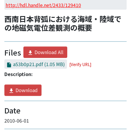
Access Statistics
http://hdl.handle.net/2433/129410
Library Network
西南日本背弧における海域・陸域で
の地磁気電位差観測の概要
Files
Download All
a53b0p21.pdf
(1.05 MB)
[Verify URL]
Description:
Download
Date
2010-06-01