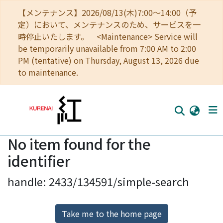
【メンテナンス】2026/08/13(木)7:00～14:00（予
定）において、メンテナンスのため、サービスを一
時停止いたします。 <Maintenance> Service will
be temporarily unavailable from 7:00 AM to 2:00
PM (tentative) on Thursday, August 13, 2026 due
to maintenance.
No item found for the
Home
identifier
Communities
handle: 2433/134591/simple-search
Browse
Download Ranking
Take me to the home page