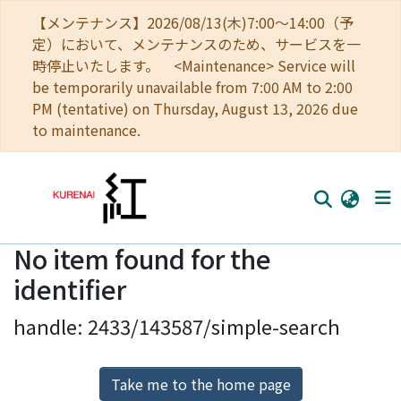
【メンテナンス】2026/08/13(木)7:00～14:00（予
定）において、メンテナンスのため、サービスを一
時停止いたします。 <Maintenance> Service will
be temporarily unavailable from 7:00 AM to 2:00
PM (tentative) on Thursday, August 13, 2026 due
to maintenance.
No item found for the
Home
identifier
Communities
handle: 2433/143587/simple-search
Browse
Download Ranking
Take me to the home page