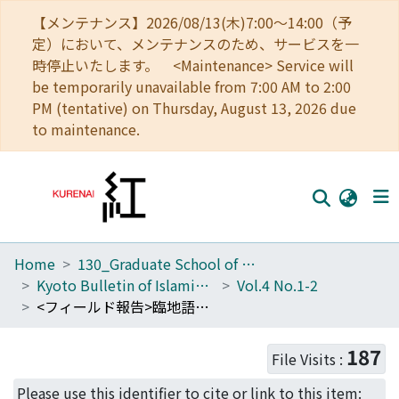
【メンテナンス】2026/08/13(木)7:00～14:00（予
定）において、メンテナンスのため、サービスを一
時停止いたします。 <Maintenance> Service will
be temporarily unavailable from 7:00 AM to 2:00
PM (tentative) on Thursday, August 13, 2026 due
to maintenance.
Home
130_Graduate School of Asian and African Area Studies
Home
Kyoto Bulletin of Islamic Area Studies
Vol.4 No.1-2
Communities
<フィールド報告>臨地語学研修報告 : イスラーム法の多様性
Browse
187
File Visits :
Download Ranking
Please use this identifier to cite or link to this item: