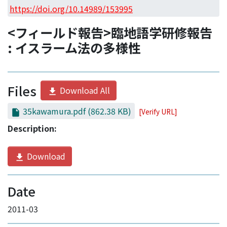
Access Statistics
https://doi.org/10.14989/153995
Library Network
<フィールド報告>臨地語学研修報告
: イスラーム法の多様性
Files
Download All
35kawamura.pdf
(862.38 KB)
[Verify URL]
Description:
Download
Date
2011-03