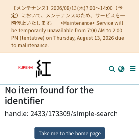
【メンテナンス】2026/08/13(木)7:00～14:00（予
定）において、メンテナンスのため、サービスを一
時停止いたします。 <Maintenance> Service will
be temporarily unavailable from 7:00 AM to 2:00
PM (tentative) on Thursday, August 13, 2026 due
to maintenance.
No item found for the
Home
identifier
Communities
handle: 2433/173309/simple-search
Browse
Download Ranking
Take me to the home page