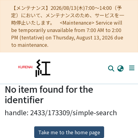
【メンテナンス】2026/08/13(木)7:00～14:00（予
定）において、メンテナンスのため、サービスを一
時停止いたします。 <Maintenance> Service will
be temporarily unavailable from 7:00 AM to 2:00
PM (tentative) on Thursday, August 13, 2026 due
to maintenance.
No item found for the
Home
identifier
Communities
handle: 2433/173309/simple-search
Browse
Download Ranking
Take me to the home page