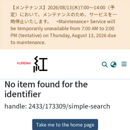
【メンテナンス】2026/08/13(木)7:00～14:00（予
定）において、メンテナンスのため、サービスを一
時停止いたします。 <Maintenance> Service will
be temporarily unavailable from 7:00 AM to 2:00
PM (tentative) on Thursday, August 13, 2026 due
to maintenance.
No item found for the
Home
identifier
Communities
handle: 2433/173309/simple-search
Browse
Download Ranking
Take me to the home page