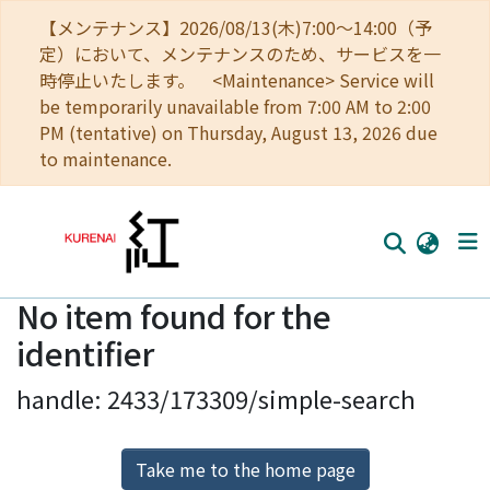
【メンテナンス】2026/08/13(木)7:00～14:00（予
定）において、メンテナンスのため、サービスを一
時停止いたします。 <Maintenance> Service will
be temporarily unavailable from 7:00 AM to 2:00
PM (tentative) on Thursday, August 13, 2026 due
to maintenance.
No item found for the
Home
identifier
Communities
handle: 2433/173309/simple-search
Browse
Download Ranking
Take me to the home page