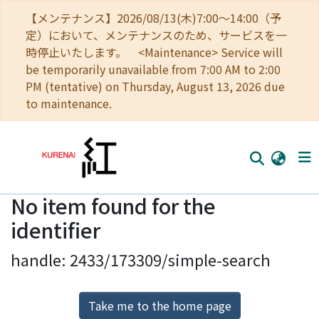
【メンテナンス】2026/08/13(木)7:00～14:00（予
定）において、メンテナンスのため、サービスを一
時停止いたします。 <Maintenance> Service will
be temporarily unavailable from 7:00 AM to 2:00
PM (tentative) on Thursday, August 13, 2026 due
to maintenance.
No item found for the
Home
identifier
Communities
handle: 2433/173309/simple-search
Browse
Download Ranking
Take me to the home page