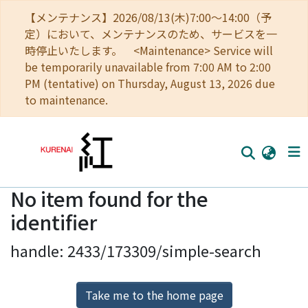
【メンテナンス】2026/08/13(木)7:00～14:00（予
定）において、メンテナンスのため、サービスを一
時停止いたします。 <Maintenance> Service will
be temporarily unavailable from 7:00 AM to 2:00
PM (tentative) on Thursday, August 13, 2026 due
to maintenance.
No item found for the
Home
identifier
Communities
handle: 2433/173309/simple-search
Browse
Download Ranking
Take me to the home page