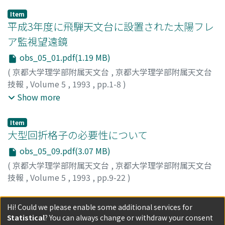
Item
平成3年度に飛騨天文台に設置された太陽フレ
ア監視望遠鏡
obs_05_01.pdf(1.19 MB)
(
京都大学理学部附属天文台
,
京都大学理学部附属天文台
技報
,
Volume 5
,
1993
,
pp.1-8
)
中井, 善寛
;
黒河, 宏企
;
西村, 有二
;
Nakai, Yoshihiro
;
Show more
Kurokawa, Hiroki
;
Nishimura, Yuji
;
ナカイ, ヨシヒロ
;
ク
ロカワ, ヒロキ
;
ニシムラ, ユウジ
Item
大型回折格子の必要性について
obs_05_09.pdf(3.07 MB)
(
京都大学理学部附属天文台
,
京都大学理学部附属天文台
技報
,
Volume 5
,
1993
,
pp.9-22
)
中井, 善寛
;
Nakai, Yoshihiro
;
ナカイ, ヨシヒロ
Item
Hi! Could we please enable some additional services for
表紙・目次
Statistical
? You can always change or withdraw your consent