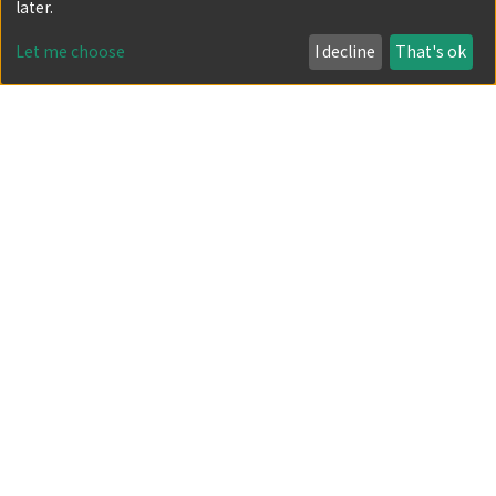
later.
obs_05_a.pdf(17.96 KB)
(
京都大学理学部附属天文台
,
京都大学理学部附属天文台
Let me choose
I decline
That's ok
技報
,
Volume 5
,
1993
)
List Of Items (Sorted by Table of contents in
Ascending order): 1-20 of 20
Recent Submissions
大型回折格子の必要性について
平成3年度に飛騨天文台に設置された太陽フレア監視望
遠鏡
表紙・目次
Filters