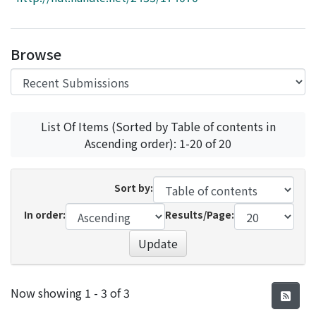
Access Statistics
Library Network
Browse
List Of Items (Sorted by Table of contents in
Ascending order): 1-20 of 20
Sort by:
In order:
Results/Page:
Update
Recent Submissions
Now showing
1 - 3 of 3