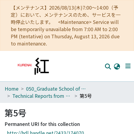
【メンテナンス】2026/08/13(木)7:00～14:00（予
定）において、メンテナンスのため、サービスを一
時停止いたします。 <Maintenance> Service will
be temporarily unavailable from 7:00 AM to 2:00
PM (tentative) on Thursday, August 13, 2026 due
to maintenance.
Home
050_Graduate School of Science
Home
Technical Reports from Kwasan and Hida Observatories Faculty of science, Kyoto University
第5号
Communities
第5号
Browse
Permanent URI for this collection
Download Ranking
http://hdl.handle.net/2433/174070