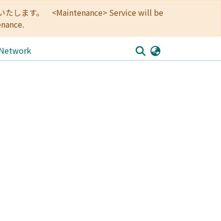
<Maintenance> Service will be
enance.
 Network