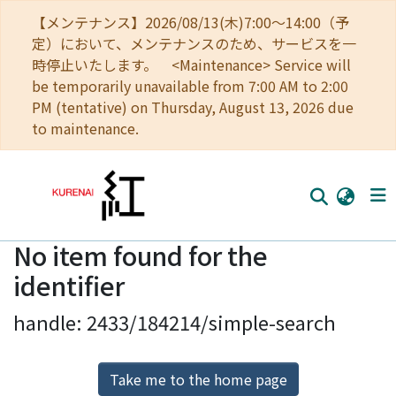
【メンテナンス】2026/08/13(木)7:00～14:00（予
定）において、メンテナンスのため、サービスを一
時停止いたします。 <Maintenance> Service will
be temporarily unavailable from 7:00 AM to 2:00
PM (tentative) on Thursday, August 13, 2026 due
to maintenance.
No item found for the
Home
identifier
Communities
handle: 2433/184214/simple-search
Browse
Download Ranking
Take me to the home page