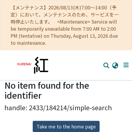
【メンテナンス】2026/08/13(木)7:00～14:00（予
定）において、メンテナンスのため、サービスを一
時停止いたします。 <Maintenance> Service will
be temporarily unavailable from 7:00 AM to 2:00
PM (tentative) on Thursday, August 13, 2026 due
to maintenance.
No item found for the
Home
identifier
Communities
handle: 2433/184214/simple-search
Browse
Download Ranking
Take me to the home page