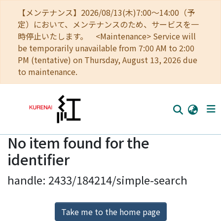
【メンテナンス】2026/08/13(木)7:00～14:00（予
定）において、メンテナンスのため、サービスを一
時停止いたします。 <Maintenance> Service will
be temporarily unavailable from 7:00 AM to 2:00
PM (tentative) on Thursday, August 13, 2026 due
to maintenance.
No item found for the
Home
identifier
Communities
handle: 2433/184214/simple-search
Browse
Download Ranking
Take me to the home page