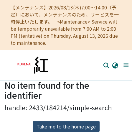
【メンテナンス】2026/08/13(木)7:00～14:00（予
定）において、メンテナンスのため、サービスを一
時停止いたします。 <Maintenance> Service will
be temporarily unavailable from 7:00 AM to 2:00
PM (tentative) on Thursday, August 13, 2026 due
to maintenance.
No item found for the
Home
identifier
Communities
handle: 2433/184214/simple-search
Browse
Download Ranking
Take me to the home page