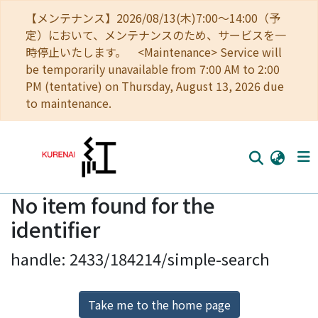
【メンテナンス】2026/08/13(木)7:00～14:00（予
定）において、メンテナンスのため、サービスを一
時停止いたします。 <Maintenance> Service will
be temporarily unavailable from 7:00 AM to 2:00
PM (tentative) on Thursday, August 13, 2026 due
to maintenance.
No item found for the
Home
identifier
Communities
handle: 2433/184214/simple-search
Browse
Download Ranking
Take me to the home page