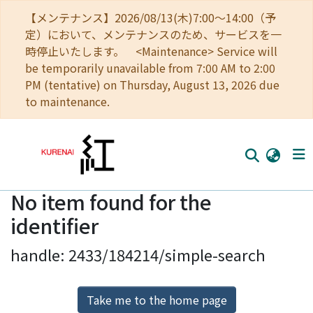
【メンテナンス】2026/08/13(木)7:00～14:00（予
定）において、メンテナンスのため、サービスを一
時停止いたします。 <Maintenance> Service will
be temporarily unavailable from 7:00 AM to 2:00
PM (tentative) on Thursday, August 13, 2026 due
to maintenance.
No item found for the
Home
identifier
Communities
handle: 2433/184214/simple-search
Browse
Download Ranking
Take me to the home page