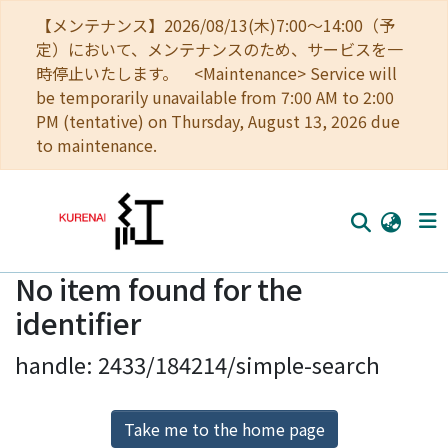
【メンテナンス】2026/08/13(木)7:00～14:00（予
定）において、メンテナンスのため、サービスを一
時停止いたします。 <Maintenance> Service will
be temporarily unavailable from 7:00 AM to 2:00
PM (tentative) on Thursday, August 13, 2026 due
to maintenance.
No item found for the
Home
identifier
Communities
handle: 2433/184214/simple-search
Browse
Download Ranking
Take me to the home page