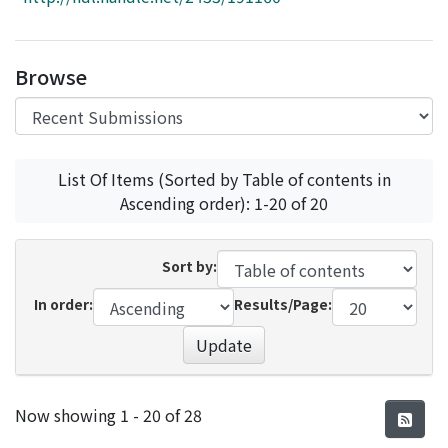
Access Statistics
Library Network
Browse
List Of Items (Sorted by Table of contents in
Ascending order): 1-20 of 20
Sort by:
In order:
Results/Page:
Update
Recent Submissions
Now showing
1 - 20 of 28