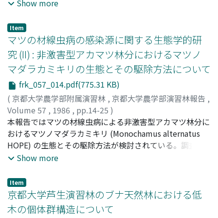
ミツ
る分散型第3期幼虫 (以下L_III 幼虫とする) の出現率などを
;
アカイ, タツオ
Show more
通して調査した。調査にあたっては供試丸太の半数に殺虫
剤処理を施し, その影響下にある丸太内の線虫の動態を無
Item
処理区 (対照区) との間で比較するという方法を採った。
マツの材線虫病の感染源に関する生態学的研
また材の含水率や同じ丸太内に生息する自由生活性線虫
究 (II) : 非激害型アカマツ林分におけるマツノ
(以下自活性線虫) との関係にも留意した。調査結果の概要
マダラカミキリの生態とその駆除方法について
は次のようなものであった。(1) マツノザイセンチュウの
丸太内密度は11月以降に次第に減少し, 5月には例外なく
frk_057_014.pdf(775.31 KB)
きわめて低いものとなったが, その密度は調査期聞を通じ
(
京都大学農学部附属演習林
,
京都大学農学部演習林報告
,
て材の合水率とは弱い負の, そして自活性線虫の密度とは
Volume 57
,
1986
,
pp.14-25
)
弱い正の相関を示した。また, マツノザイセンチュウは11
中井, 勇
本報告ではマツの材線虫病による非激害型アカマツ林分に
;
二井, 一禎
;
赤井, 龍男
;
Nakai, Isamu
;
Futai,
- 1月には丸太内で集中分布していたが, 3月には一たんラ
Kazuyoshi
おけるマツノマダラカミキリ (Monochamus alternatus
;
Akai, Tatsuo
;
ナカイ, イサム
;
フタイ, カズヨ
ンダム分布に傾き, 5月には再たび著しい集中分布を示し
シ
HOPE) の生態とその駆除方法が検討されている。調査は
;
アカイ, タツオ
た。このような密度や分布傾向の推移に殺虫剤はほとんど
京都大学農学部附属演習林上賀茂試験地の天然生アカマツ
Show more
影響しなかった。(2) マツノザイセンチュウ個体群の丸太
(Pinus densiflora S. et Z.) 林を対象として, 1983, 1984年
内での定着度は秋から春にかけて次第に低下し, 伝播者マ
に行なわれ, その結果は次のとおりであった。マツノマダ
Item
ツノマダラカミキリ (以下カミキリ) の蛹室への移動・集
ラカミキリ成虫の羽化脱出は6月13日に始まり7月30日に
京都大学芦生演習林のブナ天然林における低
中を伺わせた。(3) マツノザイセンチュウ個体群に於ける
終った。羽化脱出時の有効積算温量は350日度, 50％脱出
木の個体群構造について
L_III幼虫出現率は, 11月には母集団であるマツノザイセン
時には620日度であった (1984)。枯損木におけるマツノマ