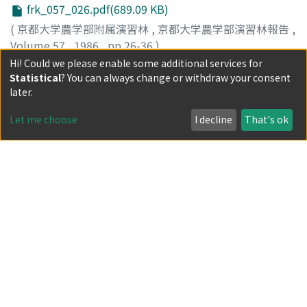
チュウ密度とは負の, 材の合水率とは正の相関を示し, 3月
frk_057_026.pdf(689.09 KB)
ダラカミキリ成虫の後食痕は新食痕では1 - 3年枝で, 旧食
には自活性線虫密度と正の相関関係を示した。(4) 材内の
痕は2 - 4年枝で多くみられ, 後食量の多いマツは早期に枯
(
京都大学農学部附属演習林
,
京都大学農学部演習林報告
,
マツノザイセンチュウの密度や分布状態とそとから脱出し
れ症状を示した。マツノマダラカミキリ幼虫の材内への穿
Volume 57
,
1986
,
pp.26-36
)
たカミキリの保持線虫数の間には因果関係は見い出せなか
入は早期に枯れ症状を示したマツで多かった。マツノマダ
山中, 典和
京都大学芦生演習林のブナ天然林で, 閉鎖林冠下における
;
玉井, 重信
;
Yamanaka, Norikazu
;
Tamai,
Hi! Could we please enable some additional services for
った。(5) 枯損状態の異なる3群の異常 - 枯死木樹体内での
ラカミキリ幼虫の穿入数に対する老熟幼虫数は約50％で,
Shigenobu
低木種の個体群構造と繁殖様式について調査を行い, 閉鎖
;
ヤマナカ, ノリカズ
;
タマイ, シゲノブ
Statistical
? You can always change or withdraw your consent
線虫類の分布状態を比較したところ, マツノザイセンチュ
later.
羽化脱出成虫数は約25％であった。枯損木を秋期 (10月20
林冠下での低木種の個体群維持における栄養繁殖の役割に
ウ個体群の12月から5月にかけての変動性は, 異常発現が
日) に伐倒し, 薬剤処理したものはマツノマダラカミキリ
ついて考察を行った。結果の概要は次のとおりである。1)
Show more
Let me choose
I decline
That's ok
遅れ材の変性が抑制されている枯死木に於いて高く, 異常
の殺虫効果がたかかった。また, 被害材を割って薬剤処理
プロット当りの生存地上茎数は, コアジサイが最も多く, 以
発現が早く材の変性が進んだ枯死木に於いては定常的であ
する方法では極めてたかい駆除効果を示した。被害材の割
下, リョウブ, イヌツゲ, クロモジの順であった。株数につ
Item
った。一方自活性線虫はこれとは全く逆の傾向を示し, 両
材化はそれ自体で丸太材の薬剤処理に匹敵する効果を示し
いても同様の傾向がみられた。10株以上出現した種につい
ヒノキ林の物質生産と同化部分への生産物配
種線虫の生活形態の違いを示唆した。
たことは枯損林, 木が遠隔地や地形的に急峻な場所にあり
ての株当り平均生存地上茎数は, リョウブが最も多く次い
分
薬剤処理の困難な場合には非常に有効な手段と考えられ
でイヌツゲ, コアジサイ, クロモジ, ヤマアジサイ, マルバマ
frk_057_037.pdf(535.07 KB)
る。
ンサクの順であった。全体では82％の株が2本以上の生存
又は枯死地上茎を有していた。2) クロモジ, コアジサイ,
(
京都大学農学部附属演習林
,
京都大学農学部演習林報告
,
マルバマンサクは, 閉鎖林冠下で多くの開花地上茎がみら
Volume 57
,
1986
,
pp.37-45
)
れ, かつ開花地上茎は連続して生産されていた。リョウブ,
大畠, 誠一
せき悪地とみなされている和歌山県白浜町, 京都大学農学
;
上中, 幸治
;
羽谷, 啓造
;
那須, 孝治
;
上中, 光子
;
エゴノキ, ヤマアジサイの開花地上茎は非常に少なかっ
Oohata, Seiichi
部白浜試験地に造成されたヒノキ林を評価し, その物質生
;
Uenaka, Koji
;
Haya, Keizo
;
Nasu, Kozi
;
た。3) 主要低木種6種 (コアジサイ, リョウブ, イヌツゲ, ヤ
Uenaka, Mitsuko
産の特徴を調べるために, 3林分の調査区を設定し, 落葉量
;
オオハタ, セイイチ
;
ウエナカ, コウジ
;