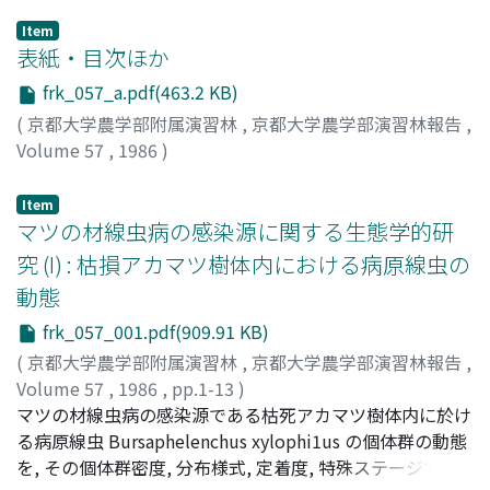
Item
表紙・目次ほか
frk_057_a.pdf(463.2 KB)
(
京都大学農学部附属演習林
,
京都大学農学部演習林報告
,
Volume 57
,
1986
)
Item
マツの材線虫病の感染源に関する生態学的研
究 (I) : 枯損アカマツ樹体内における病原線虫の
動態
frk_057_001.pdf(909.91 KB)
(
京都大学農学部附属演習林
,
京都大学農学部演習林報告
,
Volume 57
,
1986
,
pp.1-13
)
二井, 一禎
マツの材線虫病の感染源である枯死アカマツ樹体内に於け
;
中井, 勇
;
吹春, 俊光
;
赤井, 龍男
;
Futai,
Kazuyoshi
る病原線虫 Bursaphelenchus xylophi1us の個体群の動態
;
Nakai, Isamu
;
Fukiharu, Toshimitsu
;
Akai,
Tatsuo
を, その個体群密度, 分布様式, 定着度, 特殊ステージであ
;
フタイ, カズヨシ
;
ナカイ, イサム
;
フキハル, トシ