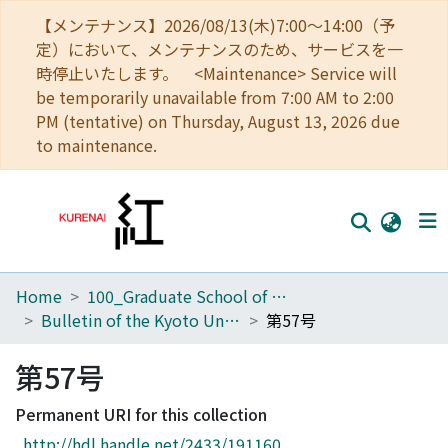
【メンテナンス】2026/08/13(木)7:00～14:00（予
定）において、メンテナンスのため、サービスを一
時停止いたします。 <Maintenance> Service will
be temporarily unavailable from 7:00 AM to 2:00
PM (tentative) on Thursday, August 13, 2026 due
to maintenance.
Home
100_Graduate School of Agriculture
Home
Bulletin of the Kyoto University Forests
第57号
Communities
第57号
Browse
Permanent URI for this collection
Download Ranking
http://hdl.handle.net/2433/191160