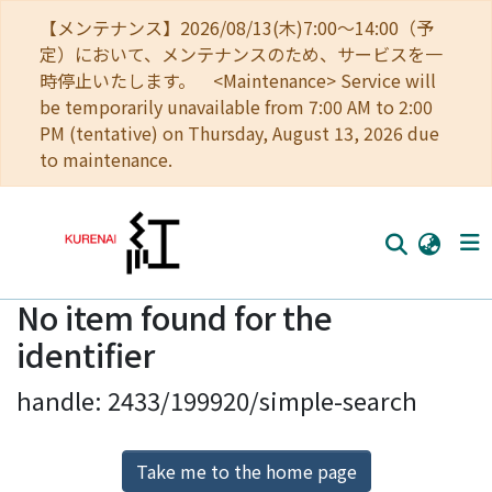
【メンテナンス】2026/08/13(木)7:00～14:00（予
定）において、メンテナンスのため、サービスを一
時停止いたします。 <Maintenance> Service will
be temporarily unavailable from 7:00 AM to 2:00
PM (tentative) on Thursday, August 13, 2026 due
to maintenance.
No item found for the
Home
identifier
Communities
handle: 2433/199920/simple-search
Browse
Download Ranking
Take me to the home page