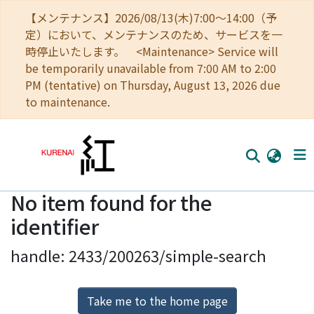
【メンテナンス】2026/08/13(木)7:00～14:00（予
定）において、メンテナンスのため、サービスを一
時停止いたします。 <Maintenance> Service will
be temporarily unavailable from 7:00 AM to 2:00
PM (tentative) on Thursday, August 13, 2026 due
to maintenance.
No item found for the
Home
identifier
Communities
handle: 2433/200263/simple-search
Browse
Download Ranking
Take me to the home page