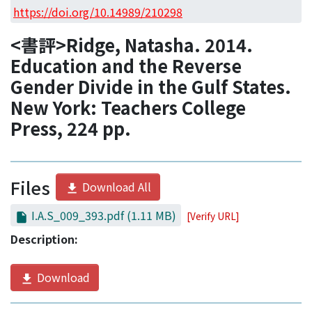
Access Statistics
https://doi.org/10.14989/210298
Library Network
<書評>Ridge, Natasha. 2014.
Education and the Reverse
Gender Divide in the Gulf States.
New York: Teachers College
Press, 224 pp.
Files
Download All
I.A.S_009_393.pdf
(1.11 MB)
[Verify URL]
Description:
Download