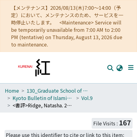
【メンテナンス】2026/08/13(木)7:00～14:00（予
定）において、メンテナンスのため、サービスを一
時停止いたします。 <Maintenance> Service will
be temporarily unavailable from 7:00 AM to 2:00
PM (tentative) on Thursday, August 13, 2026 due
to maintenance.
Home
130_Graduate School of Asian and African Area Studies
Home
Kyoto Bulletin of Islamic Area Studies
Vol.9
Communities
<書評>Ridge, Natasha. 2014. Education and the Reverse Gender Divide in the Gulf States. New York: Teachers College Press, 224 pp.
Browse
167
File Visits :
Download Ranking
Please use this identifier to cite or link to this item: