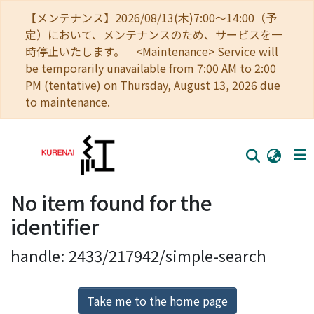
【メンテナンス】2026/08/13(木)7:00～14:00（予
定）において、メンテナンスのため、サービスを一
時停止いたします。 <Maintenance> Service will
be temporarily unavailable from 7:00 AM to 2:00
PM (tentative) on Thursday, August 13, 2026 due
to maintenance.
No item found for the
Home
identifier
Communities
handle: 2433/217942/simple-search
Browse
Download Ranking
Take me to the home page