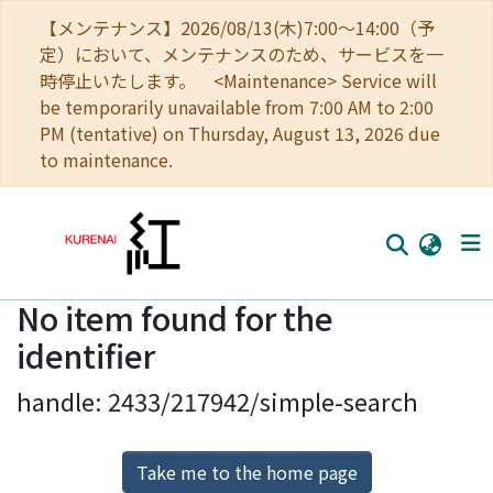
【メンテナンス】2026/08/13(木)7:00～14:00（予
定）において、メンテナンスのため、サービスを一
時停止いたします。 <Maintenance> Service will
be temporarily unavailable from 7:00 AM to 2:00
PM (tentative) on Thursday, August 13, 2026 due
to maintenance.
No item found for the
Home
identifier
Communities
handle: 2433/217942/simple-search
Browse
Download Ranking
Take me to the home page