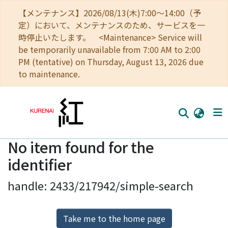
【メンテナンス】2026/08/13(木)7:00～14:00（予
定）において、メンテナンスのため、サービスを一
時停止いたします。 <Maintenance> Service will
be temporarily unavailable from 7:00 AM to 2:00
PM (tentative) on Thursday, August 13, 2026 due
to maintenance.
No item found for the
Home
identifier
Communities
handle: 2433/217942/simple-search
Browse
Download Ranking
Take me to the home page