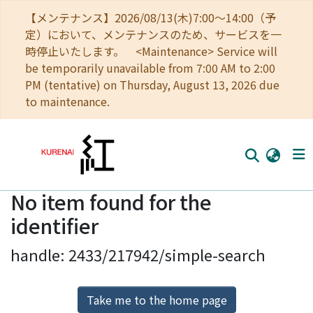
【メンテナンス】2026/08/13(木)7:00～14:00（予
定）において、メンテナンスのため、サービスを一
時停止いたします。 <Maintenance> Service will
be temporarily unavailable from 7:00 AM to 2:00
PM (tentative) on Thursday, August 13, 2026 due
to maintenance.
No item found for the
Home
identifier
Communities
handle: 2433/217942/simple-search
Browse
Download Ranking
Take me to the home page