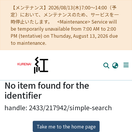
【メンテナンス】2026/08/13(木)7:00～14:00（予
定）において、メンテナンスのため、サービスを一
時停止いたします。 <Maintenance> Service will
be temporarily unavailable from 7:00 AM to 2:00
PM (tentative) on Thursday, August 13, 2026 due
to maintenance.
No item found for the
Home
identifier
Communities
handle: 2433/217942/simple-search
Browse
Download Ranking
Take me to the home page