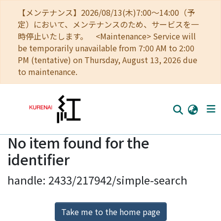
【メンテナンス】2026/08/13(木)7:00～14:00（予
定）において、メンテナンスのため、サービスを一
時停止いたします。 <Maintenance> Service will
be temporarily unavailable from 7:00 AM to 2:00
PM (tentative) on Thursday, August 13, 2026 due
to maintenance.
No item found for the
Home
identifier
Communities
handle: 2433/217942/simple-search
Browse
Download Ranking
Take me to the home page