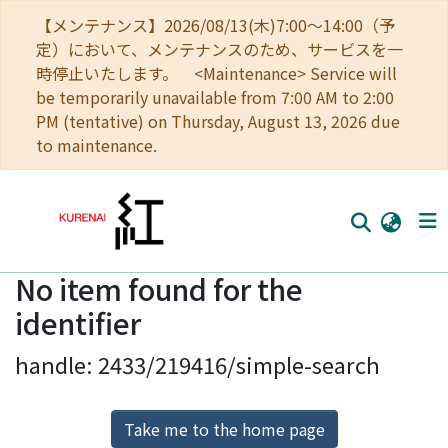
【メンテナンス】2026/08/13(木)7:00～14:00（予
定）において、メンテナンスのため、サービスを一
時停止いたします。 <Maintenance> Service will
be temporarily unavailable from 7:00 AM to 2:00
PM (tentative) on Thursday, August 13, 2026 due
to maintenance.
No item found for the
Home
identifier
Communities
handle: 2433/219416/simple-search
Browse
Download Ranking
Take me to the home page