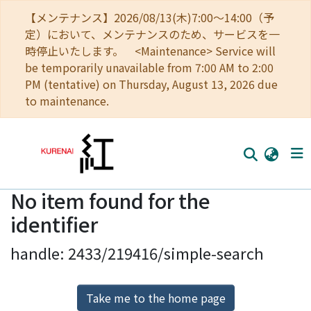
【メンテナンス】2026/08/13(木)7:00～14:00（予
定）において、メンテナンスのため、サービスを一
時停止いたします。 <Maintenance> Service will
be temporarily unavailable from 7:00 AM to 2:00
PM (tentative) on Thursday, August 13, 2026 due
to maintenance.
No item found for the
Home
identifier
Communities
handle: 2433/219416/simple-search
Browse
Download Ranking
Take me to the home page