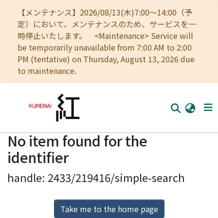
【メンテナンス】2026/08/13(木)7:00～14:00（予
定）において、メンテナンスのため、サービスを一
時停止いたします。 <Maintenance> Service will
be temporarily unavailable from 7:00 AM to 2:00
PM (tentative) on Thursday, August 13, 2026 due
to maintenance.
No item found for the
Home
identifier
Communities
handle: 2433/219416/simple-search
Browse
Download Ranking
Take me to the home page