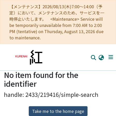
【メンテナンス】2026/08/13(木)7:00～14:00（予
定）において、メンテナンスのため、サービスを一
時停止いたします。 <Maintenance> Service will
be temporarily unavailable from 7:00 AM to 2:00
PM (tentative) on Thursday, August 13, 2026 due
to maintenance.
No item found for the
Home
identifier
Communities
handle: 2433/219416/simple-search
Browse
Download Ranking
Take me to the home page