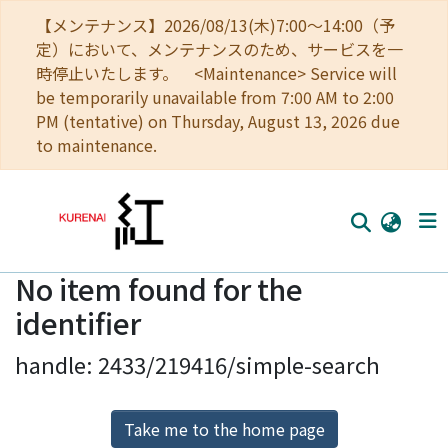
【メンテナンス】2026/08/13(木)7:00～14:00（予
定）において、メンテナンスのため、サービスを一
時停止いたします。 <Maintenance> Service will
be temporarily unavailable from 7:00 AM to 2:00
PM (tentative) on Thursday, August 13, 2026 due
to maintenance.
No item found for the
Home
identifier
Communities
handle: 2433/219416/simple-search
Browse
Download Ranking
Take me to the home page