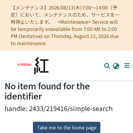
【メンテナンス】2026/08/13(木)7:00～14:00（予
定）において、メンテナンスのため、サービスを一
時停止いたします。 <Maintenance> Service will
be temporarily unavailable from 7:00 AM to 2:00
PM (tentative) on Thursday, August 13, 2026 due
to maintenance.
No item found for the
Home
identifier
Communities
handle: 2433/219416/simple-search
Browse
Download Ranking
Take me to the home page