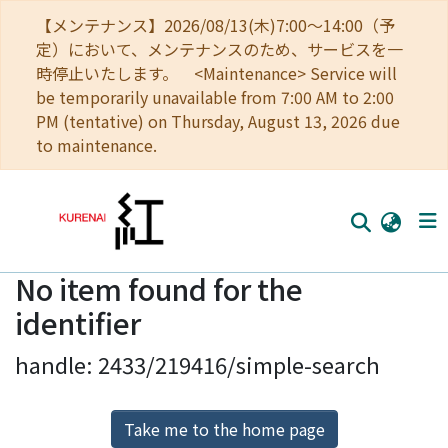
【メンテナンス】2026/08/13(木)7:00～14:00（予
定）において、メンテナンスのため、サービスを一
時停止いたします。 <Maintenance> Service will
be temporarily unavailable from 7:00 AM to 2:00
PM (tentative) on Thursday, August 13, 2026 due
to maintenance.
No item found for the
Home
identifier
Communities
handle: 2433/219416/simple-search
Browse
Download Ranking
Take me to the home page