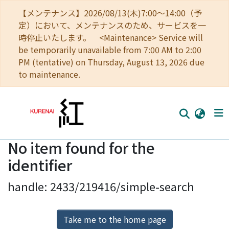
【メンテナンス】2026/08/13(木)7:00～14:00（予
定）において、メンテナンスのため、サービスを一
時停止いたします。 <Maintenance> Service will
be temporarily unavailable from 7:00 AM to 2:00
PM (tentative) on Thursday, August 13, 2026 due
to maintenance.
No item found for the
Home
identifier
Communities
handle: 2433/219416/simple-search
Browse
Download Ranking
Take me to the home page