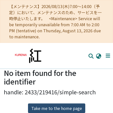
【メンテナンス】2026/08/13(木)7:00～14:00（予
定）において、メンテナンスのため、サービスを一
時停止いたします。 <Maintenance> Service will
be temporarily unavailable from 7:00 AM to 2:00
PM (tentative) on Thursday, August 13, 2026 due
to maintenance.
No item found for the
Home
identifier
Communities
handle: 2433/219416/simple-search
Browse
Download Ranking
Take me to the home page