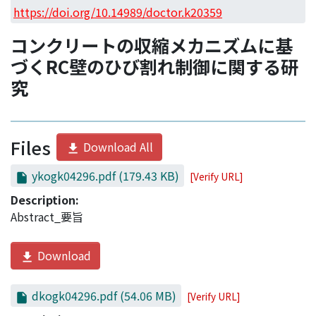
Access Statistics
https://doi.org/10.14989/doctor.k20359
Library Network
コンクリートの収縮メカニズムに基
づくRC壁のひび割れ制御に関する研
究
Files
Download All
ykogk04296.pdf
(179.43 KB)
[Verify URL]
Description:
Abstract_要旨
Download
dkogk04296.pdf
(54.06 MB)
[Verify URL]