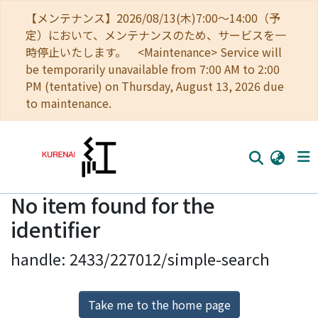
【メンテナンス】2026/08/13(木)7:00～14:00（予
定）において、メンテナンスのため、サービスを一
時停止いたします。 <Maintenance> Service will
be temporarily unavailable from 7:00 AM to 2:00
PM (tentative) on Thursday, August 13, 2026 due
to maintenance.
No item found for the
Home
identifier
Communities
handle: 2433/227012/simple-search
Browse
Download Ranking
Take me to the home page